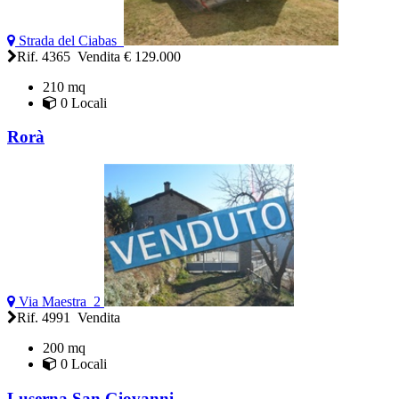
Strada del Ciabas
Rif. 4365 Vendita
€ 129.000
210 mq
0 Locali
Rorà
Via Maestra 2
Rif. 4991 Vendita
200 mq
0 Locali
Luserna San Giovanni