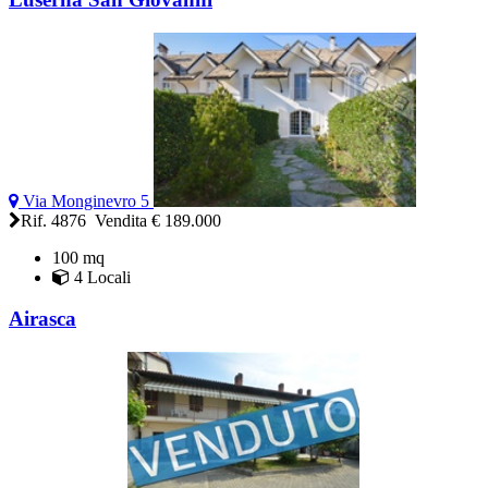
Via Monginevro 5
Rif. 4876 Vendita
€ 189.000
100 mq
4 Locali
Airasca