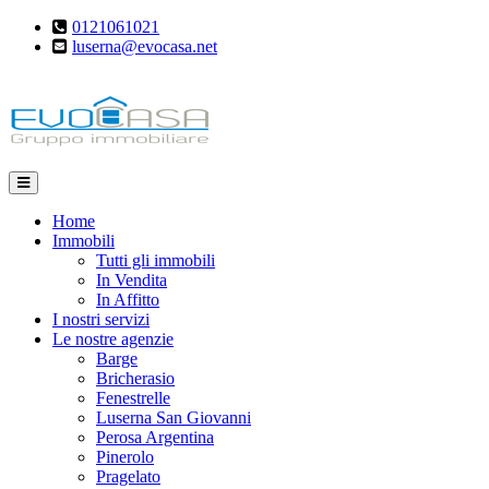
0121061021
luserna@evocasa.net
Home
Immobili
Tutti gli immobili
In Vendita
In Affitto
I nostri servizi
Le nostre agenzie
Barge
Bricherasio
Fenestrelle
Luserna San Giovanni
Perosa Argentina
Pinerolo
Pragelato