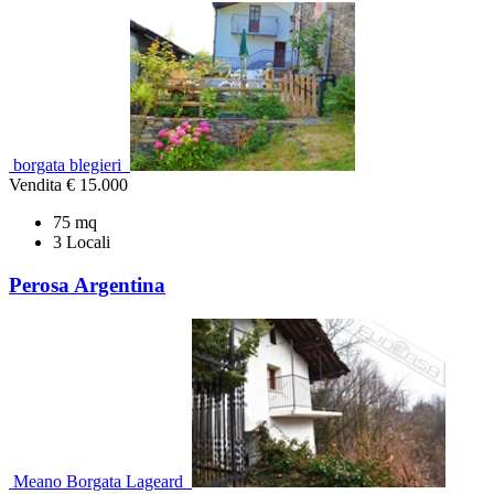
borgata blegieri
Vendita
€ 15.000
75 mq
3 Locali
Perosa Argentina
Meano Borgata Lageard