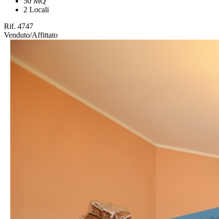
50 MQ
2 Locali
Rif. 4747
Venduto/Affittato