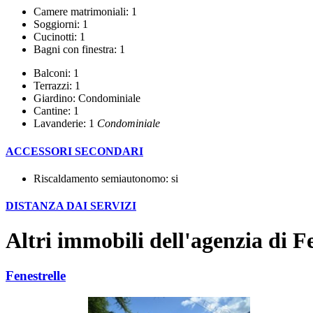
Camere matrimoniali: 1
Soggiorni: 1
Cucinotti: 1
Bagni con finestra: 1
Balconi: 1
Terrazzi: 1
Giardino: Condominiale
Cantine: 1
Lavanderie: 1
Condominiale
ACCESSORI SECONDARI
Riscaldamento semiautonomo: si
DISTANZA DAI SERVIZI
Altri immobili dell'agenzia di Fe
Fenestrelle