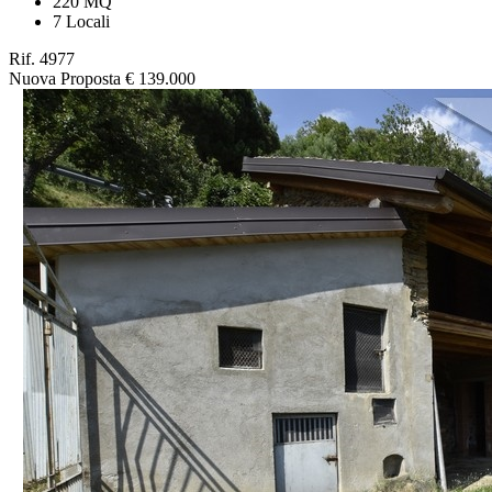
220 MQ
7 Locali
Rif. 4977
Nuova Proposta
€ 139.000