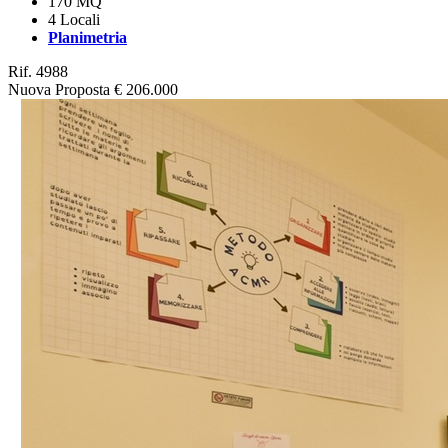
170 MQ
4 Locali
Planimetria
Rif. 4988
Nuova Proposta
€ 206.000