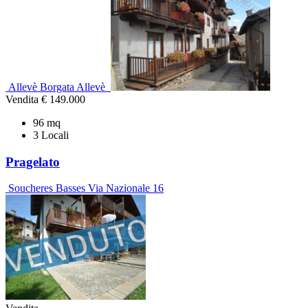
Allevè Borgata Allevè
Vendita
€ 149.000
96 mq
3 Locali
Pragelato
Soucheres Basses Via Nazionale 16