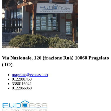
Via Nazionale, 126 (frazione Ruà) 10060 Pragelato
(TO)
pragelato@evocasa.net
0122881453
3386116942
0122866060