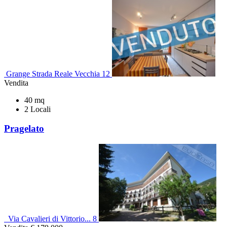
Grange Strada Reale Vecchia 12
Vendita
40 mq
2 Locali
Pragelato
Via Cavalieri di Vittorio... 8