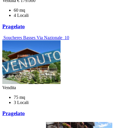
Vendita
€ 179.000
60 mq
4 Locali
Pragelato
Soucheres Basses Via Nazionale 10
Vendita
75 mq
3 Locali
Pragelato