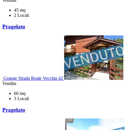
Vendita
45 mq
2 Locali
Pragelato
Grange Strada Reale Vecchia 42
Vendita
60 mq
3 Locali
Pragelato