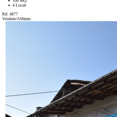
100 MQ
4 Locali
Rif. 4877
Venduto/Affittato