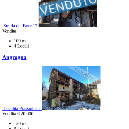
Strada dei Boer 17
Vendita
100 mq
4 Locali
Angrogna
Località Prassuit snc
Vendita
€ 20.000
130 mq
9 Locali